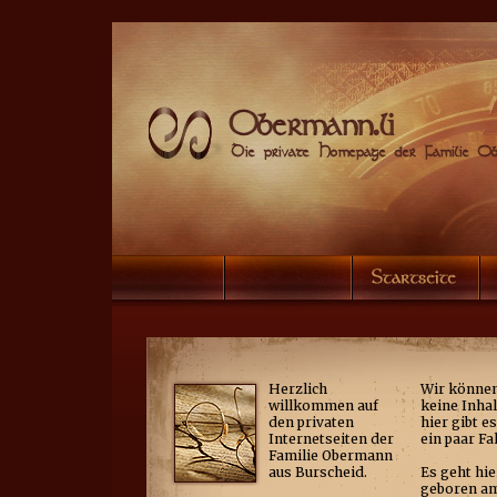
Herzlich
Wir können
willkommen auf
keine Inhal
den privaten
hier gibt 
Internetseiten der
ein paar Fa
Familie Obermann
aus Burscheid.
Es geht hi
geboren am