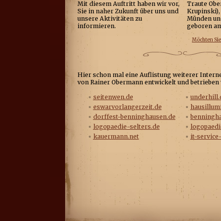
Mit diesem Auftritt haben wir vor,
Traute Ob
Sie in naher Zukunft über uns und
Krupinski),
unsere Aktivitäten zu
Münden un
informieren.
geboren am
Möchten Sie
Hier schon mal eine Auflistung weiterer Interne
von Rainer Obermann entwickelt und betrieben
seitenwen.de
underhill.
eswarvorlangerzeit.de
hausillum
dorffest-benninghausen.de
benningha
logopaedie-selters.de
logopaedi
kauermann.net
it-servic